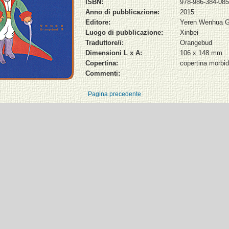
ISBN:
978-986-384-085
Anno di pubblicazione:
2015
Editore:
Yeren Wenhua G
Luogo di pubblicazione:
Xinbei
Traduttore/i:
Orangebud
Dimensioni L x A:
106 x 148 mm
Copertina:
copertina morbi
Commenti:
Pagina precedente