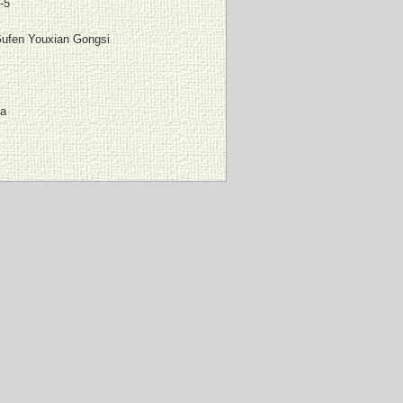
-5
ufen Youxian Gongsi
da