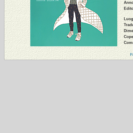
Anno
Edito
Luog
Tradu
Dime
Cope
Comm
P