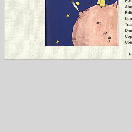
ISB
Ann
Edit
Luo
Trad
Dim
Cop
Com
P