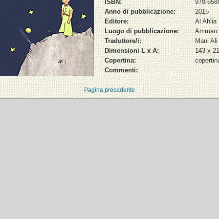
ISBN:
978-658
Anno di pubblicazione:
2015
Editore:
Al Ahlia
Luogo di pubblicazione:
Amman
Traduttore/i:
Mani Ali
Dimensioni L x A:
143 x 2
Copertina:
copertin
Commenti:
Pagina precedente