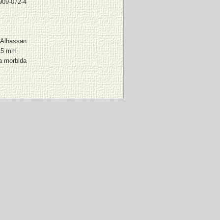
909-072-4
 Alhassan
15 mm
a morbida