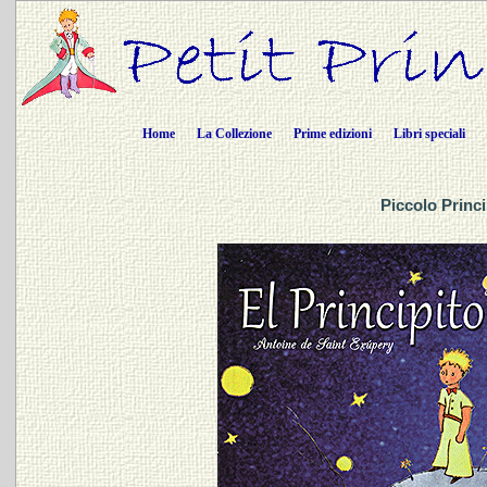
Home
La Collezione
Prime edizioni
Libri speciali
Piccolo Princ