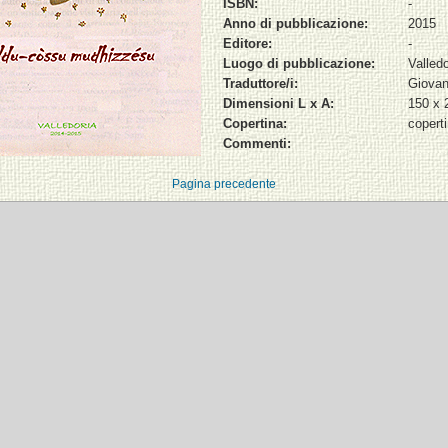
ISBN:
-
Anno di pubblicazione:
2015
Editore:
-
Luogo di pubblicazione:
Valledo
Traduttore/i:
Giovan
Dimensioni L x A:
150 x
Copertina:
copert
Commenti:
Pagina precedente