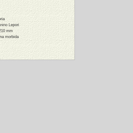
ria
nino Lepori
 210 mm
ina morbida