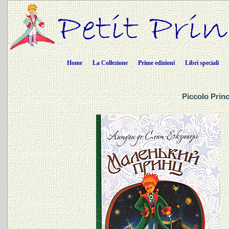
Home
La Collezione
Prime edizioni
Libri speciali
Piccolo Princ