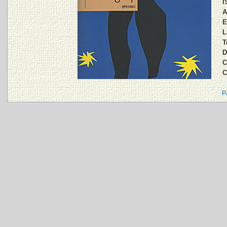
I
A
E
L
T
D
C
C
P