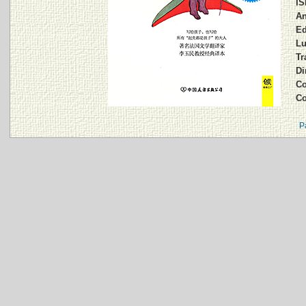
IS
An
Ed
Lu
Tr
Di
Co
C
P