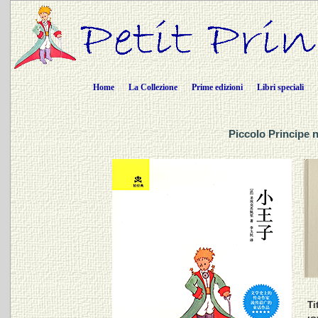
Home
La Collezione
Prime edizioni
Libri speciali
Piccolo Principe 
Ti