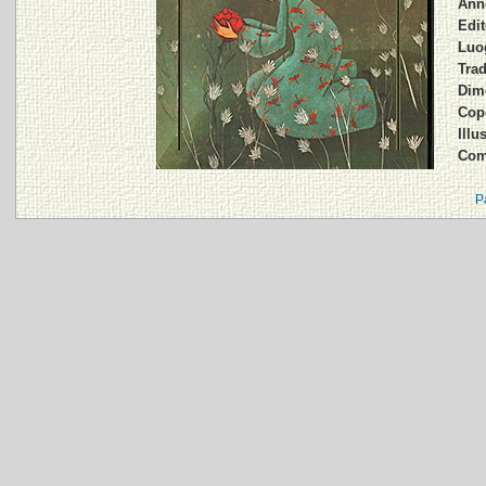
Anno
Edit
Luog
Trad
Dime
Cope
Illu
Com
P