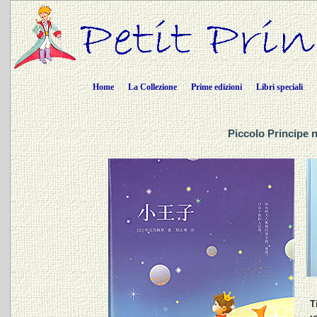
Home
La Collezione
Prime edizioni
Libri speciali
Piccolo Principe 
T