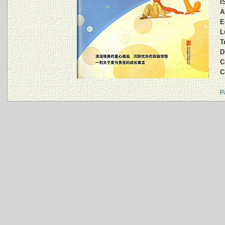
I
A
E
L
T
D
C
C
P