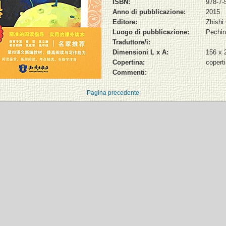
ISBN:
978-7-
Anno di pubblicazione:
2015
Editore:
Zhishi
Luogo di pubblicazione:
Pechi
Traduttore/i:
Dimensioni L x A:
156 x
Copertina:
copert
Commenti:
Pagina precedente