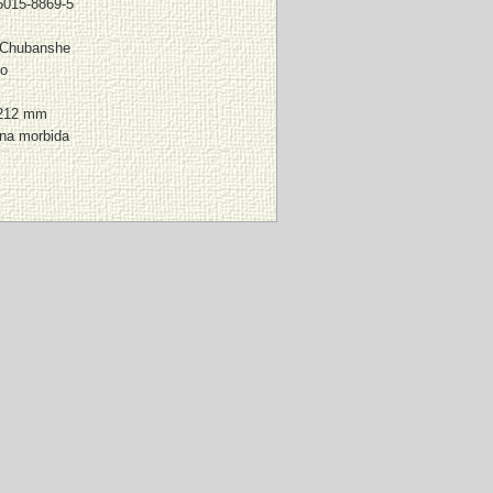
5015-8869-5
 Chubanshe
no
 212 mm
ina morbida