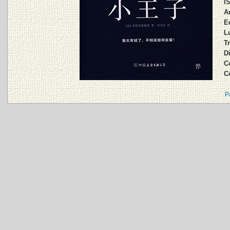
I
A
E
L
Tr
D
C
C
P