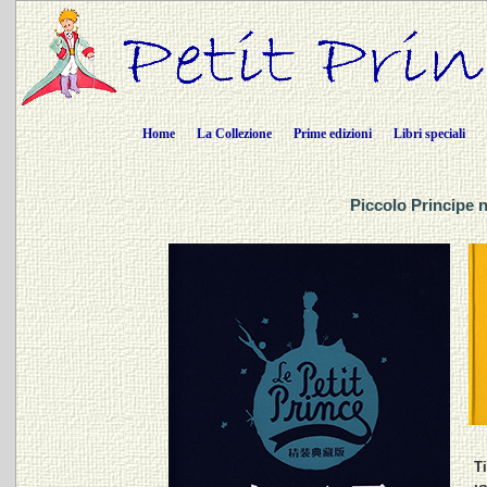
Home
La Collezione
Prime edizioni
Libri speciali
Piccolo Principe 
Ti