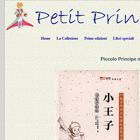
Home
La Collezione
Prime edizioni
Libri speciali
Piccolo Principe 