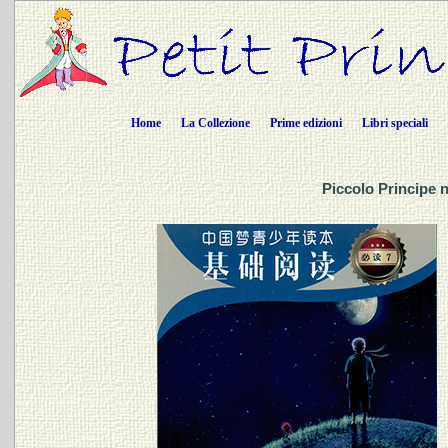
Home
La Collezione
Prime edizioni
Libri speciali
Piccolo Principe 