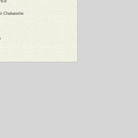
78-8
in Chubanshe
a