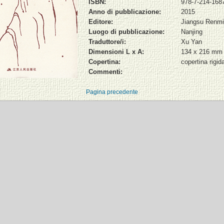
ISBN:
978-7-214-168
Anno di pubblicazione:
2015
Editore:
Jiangsu Renm
Luogo di pubblicazione:
Nanjing
Traduttore/i:
Xu Yan
Dimensioni L x A:
134 x 216 mm
Copertina:
copertina rigid
Commenti:
Pagina precedente