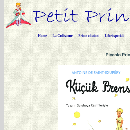
Home
La Collezione
Prime edizioni
Libri speciali
Piccolo Prin