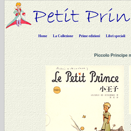
Home
La Collezione
Prime edizioni
Libri speciali
Piccolo Principe 