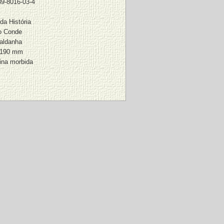
89-8016-03-4
da História
do Conde
aldanha
 190 mm
ina morbida