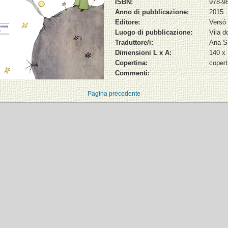
ISBN:
978-9
Anno di pubblicazione:
2015
Editore:
Versó 
Luogo di pubblicazione:
Vila 
Traduttore/i:
Ana S
Dimensioni L x A:
140 x
Copertina:
copert
Commenti:
Pagina precedente