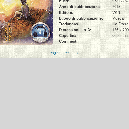
ISBN:
978-5-787
Anno di pubblicazione:
2015
Editore:
VKN
Luogo di pubblicazione:
Mosca
Traduttore/i:
Ilia Frank
Dimensioni L x A:
126 x 20
Copertina:
copertina
Commenti:
Pagina precedente