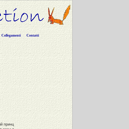
Collegamenti
Contatti
й принц