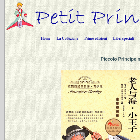
Home
La Collezione
Prime edizioni
Libri speciali
Piccolo Principe 