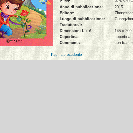
ISBN:
978-7-306
Anno di pubblicazione:
2015
Editore:
Zhongsha
Luogo di pubblicazione:
Guangzho
Traduttore/i:
Dimensioni L x A:
145 x 20
Copertina:
copertina 
Commenti:
con trascr
Pagina precedente