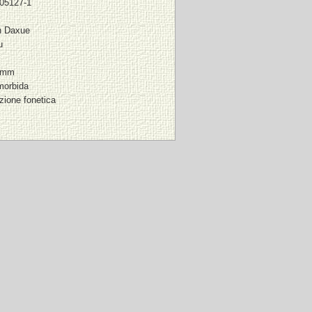
-05127-1
n Daxue
u
9 mm
morbida
izione fonetica