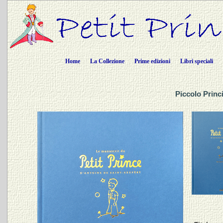
Home
La Collezione
Prime edizioni
Libri speciali
Piccolo Princ