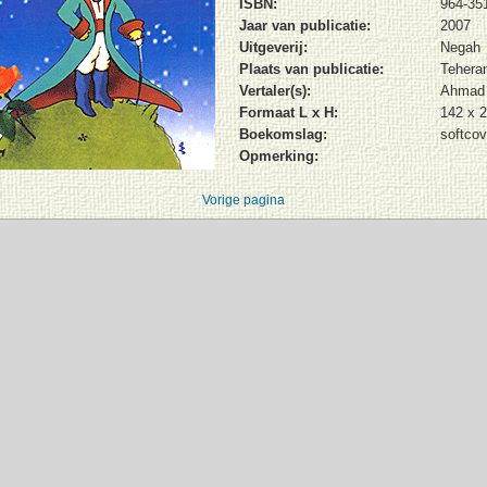
ISBN:
964-35
Jaar van publicatie:
2007
Uitgeverij:
Negah
Plaats van publicatie:
Tehera
Vertaler(s):
Ahmad
Formaat L x H:
142 x 
Boekomslag:
softcov
Opmerking:
Vorige pagina