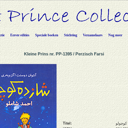
ctie
Eerste edities
Speciale boeken
Stichting
Verzamelaars
Nog meer
Kleine Prins nr. PP-1395 / Perzisch Farsi
Titel:
کوچولو