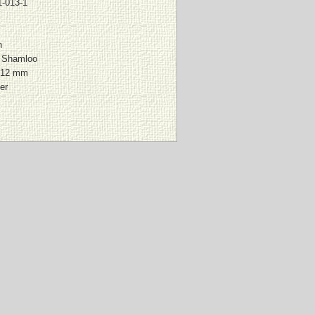
1-013-1
n
 Shamloo
212 mm
er