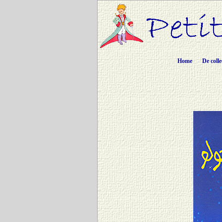
Home
De colle