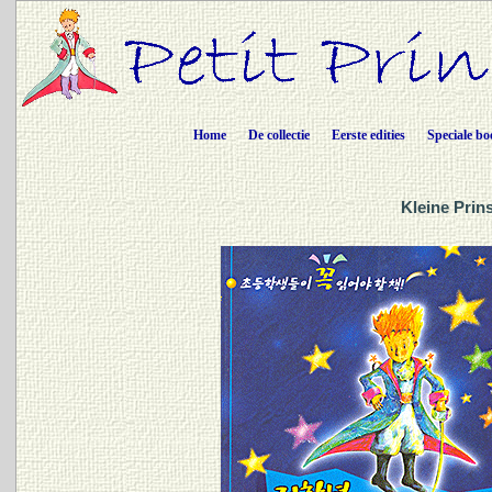
Home
De collectie
Eerste edities
Speciale bo
Kleine Prin