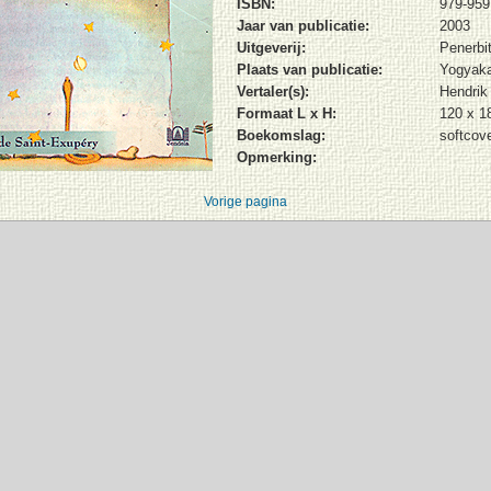
ISBN:
979-959
Jaar van publicatie:
2003
Uitgeverij:
Penerbi
Plaats van publicatie:
Yogyaka
Vertaler(s):
Hendrik
Formaat L x H:
120 x 
Boekomslag:
softcov
Opmerking:
Vorige pagina