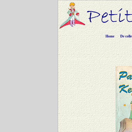
Home
De colle