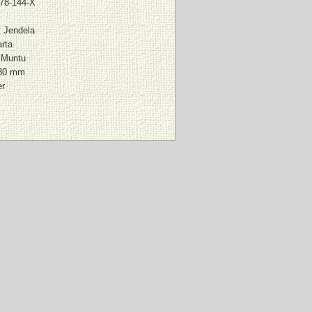
78-144-X
t Jendela
rta
 Muntu
180 mm
er