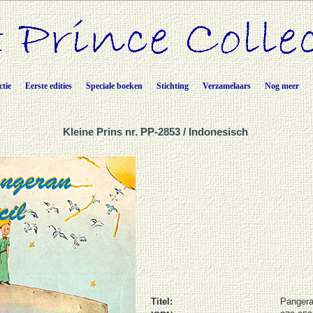
ctie
Eerste edities
Speciale boeken
Stichting
Verzamelaars
Nog meer
Kleine Prins nr. PP-2853 / Indonesisch
Titel:
Pangera