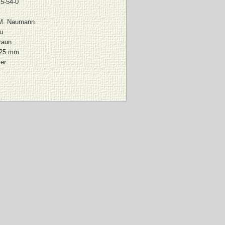
5-54-0
 M. Naumann
u
raun
225 mm
er