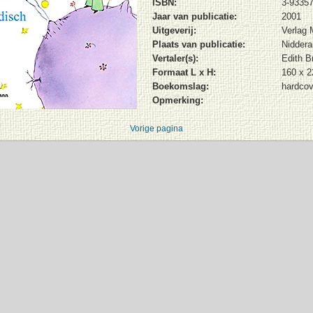
ISBN:
3-93357
Jaar van publicatie:
2001
Uitgeverij:
Verlag
Plaats van publicatie:
Niddera
Vertaler(s):
Edith B
Formaat L x H:
160 x 
Boekomslag:
hardcov
Opmerking:
Vorige pagina