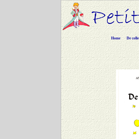
Home
De colle