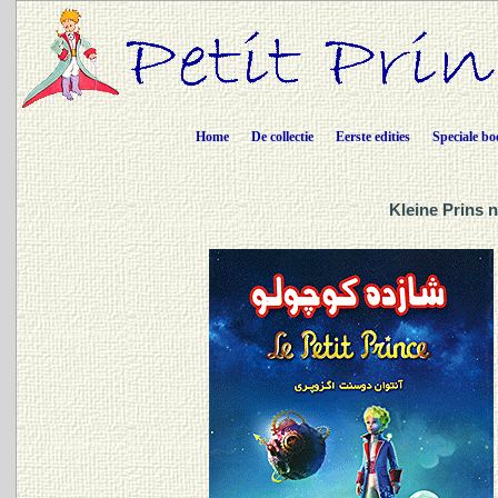
Home
De collectie
Eerste edities
Speciale bo
Kleine Prins n