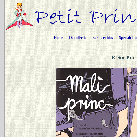
Home
De collectie
Eerste edities
Speciale bo
Kleine Prin