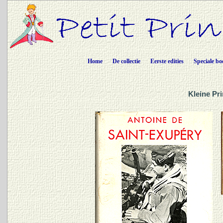
Home
De collectie
Eerste edities
Speciale bo
Kleine Pri