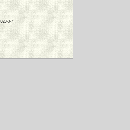
8323-3-7
r