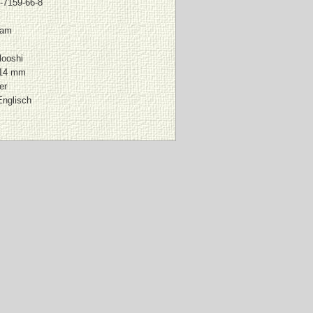
-7159-66-8
jam
looshi
214 mm
er
Englisch