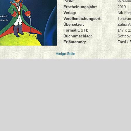
ISBN:
978-600
Erscheinungsjahr:
2019
Verlag:
Nik Far
Veröffentlichungsort:
Teheran
Übersetzer:
Zahra A
Format L x H:
147 x 
Buchumschlag:
Softcov
Erläuterung:
Farsi / 
Vorige Seite