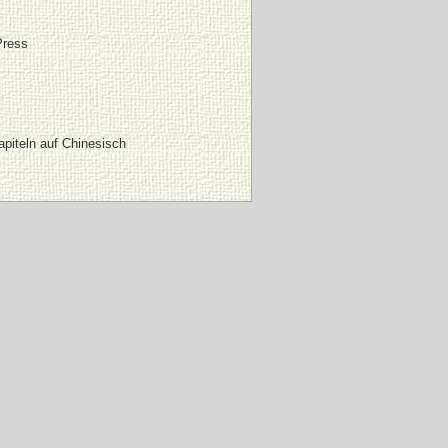
Press
apiteln auf Chinesisch