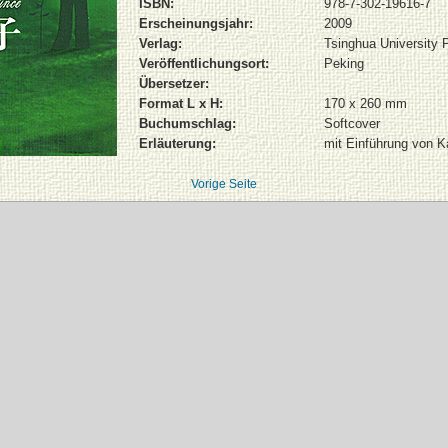
ISBN:
978-7-302-19616-7
Erscheinungsjahr:
2009
Verlag:
Tsinghua University 
Veröffentlichungsort:
Peking
Übersetzer:
Format L x H:
170 x 260 mm
Buchumschlag:
Softcover
Erläuterung:
mit Einführung von K
Vorige Seite