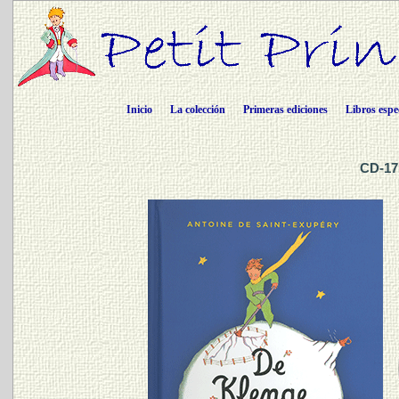
Inicio
La colección
Primeras ediciones
Libros espe
CD-17