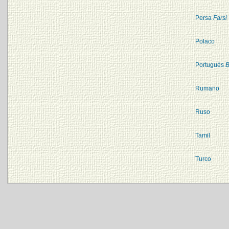
Persa
Farsi
Polaco
Portugués
B
Rumano
Ruso
Tamil
Turco