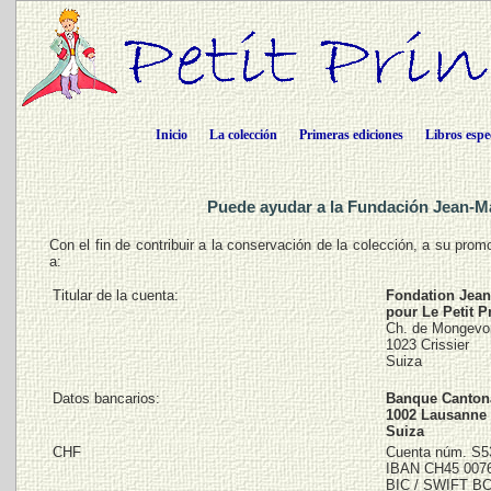
Inicio
La colección
Primeras ediciones
Libros espe
Puede ayudar a la Fundación Jean-Ma
Con el fin de contribuir a la conservación de la colección, a su prom
a:
Titular de la cuenta:
Fondation Jean
pour Le Petit P
Ch. de Mongevo
1023 Crissier
Suiza
Datos bancarios:
Banque Canton
1002 Lausanne
Suiza
CHF
Cuenta núm. S5
IBAN CH45 0076
BIC / SWIFT 