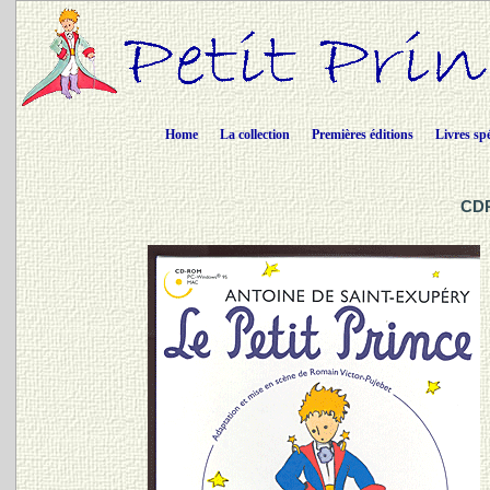
Home
La collection
Premières éditions
Livres sp
CDR