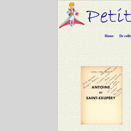
Home
De colle