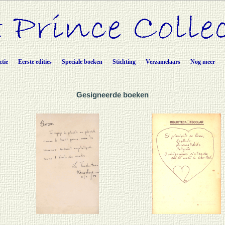
ctie
Eerste edities
Speciale boeken
Stichting
Verzamelaars
Nog meer
Gesigneerde boeken