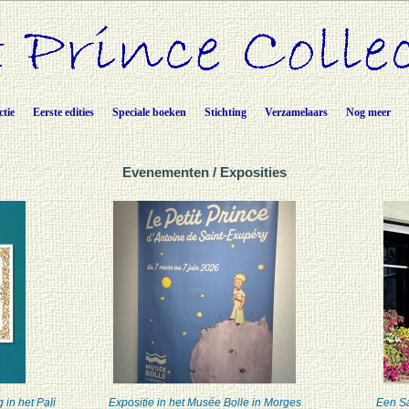
ctie
Eerste edities
Speciale boeken
Stichting
Verzamelaars
Nog meer
Evenementen / Exposities
 in het Pali
Expositie in het Musée Bolle in Morges
Een Sa