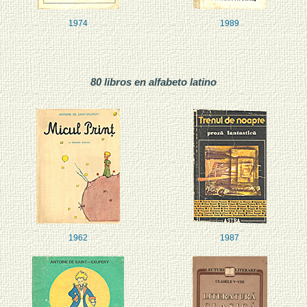
1974
1989
80 libros en alfabeto latino
1962
1987