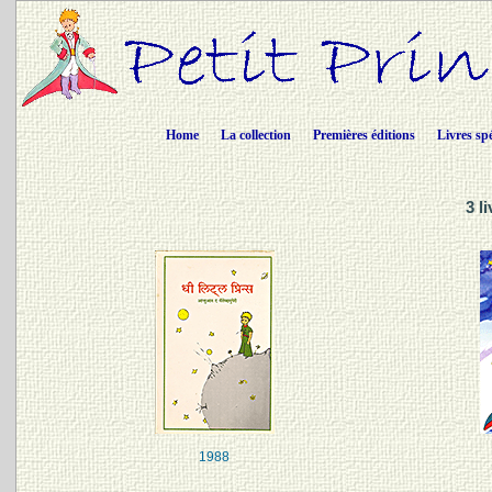
Home
La collection
Premières éditions
Livres sp
3 l
1988