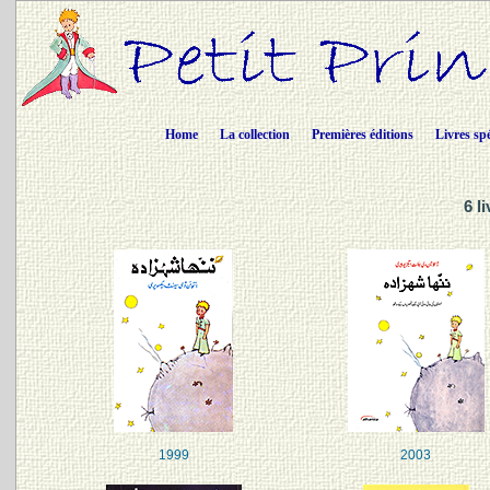
Home
La collection
Premières éditions
Livres sp
6 l
1999
2003