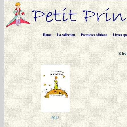
Home
La collection
Premières éditions
Livres sp
3 l
2012