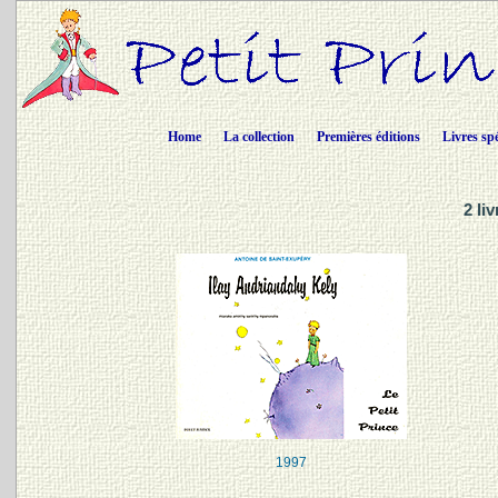
Home
La collection
Premières éditions
Livres sp
2 li
1997