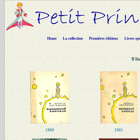
Home
La collection
Premières éditions
Livres sp
9 l
1968
1981