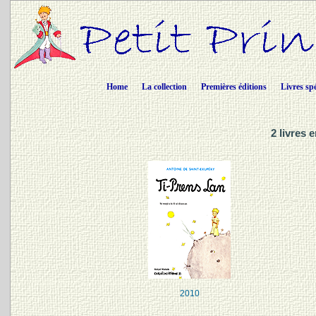
Home
La collection
Premières éditions
Livres sp
2 livres 
2010