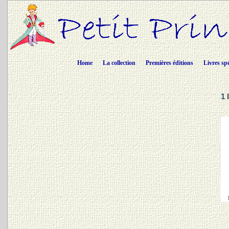
Home
La collection
Premières éditions
Livres sp
1 