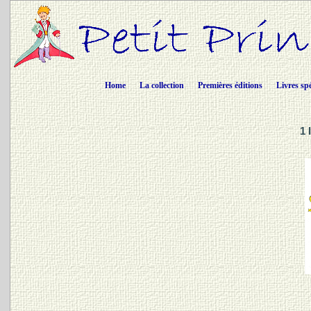
Home
La collection
Premières éditions
Livres sp
1 