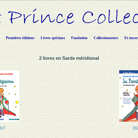
Premières éditions
Livres spéciaux
Fondation
Collectionneurs
Et encor
2 livres en Sarde méridional
017
20