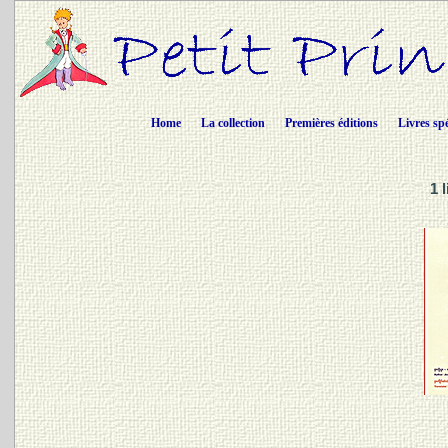
Home
La collection
Premières éditions
Livres sp
1 